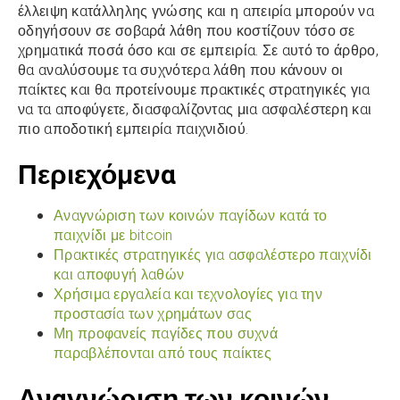
έλλειψη κατάλληλης γνώσης και η απειρία μπορούν να
οδηγήσουν σε σοβαρά λάθη που κοστίζουν τόσο σε
χρηματικά ποσά όσο και σε εμπειρία. Σε αυτό το άρθρο,
θα αναλύσουμε τα συχνότερα λάθη που κάνουν οι
παίκτες και θα προτείνουμε πρακτικές στρατηγικές για
να τα αποφύγετε, διασφαλίζοντας μια ασφαλέστερη και
πιο αποδοτική εμπειρία παιχνιδιού.
Περιεχόμενα
Αναγνώριση των κοινών παγίδων κατά το
παιχνίδι με bitcoin
Πρακτικές στρατηγικές για ασφαλέστερο παιχνίδι
και αποφυγή λαθών
Χρήσιμα εργαλεία και τεχνολογίες για την
προστασία των χρημάτων σας
Μη προφανείς παγίδες που συχνά
παραβλέπονται από τους παίκτες
Αναγνώριση των κοινών