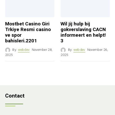
Mostbet Casino Giri
Wil jij hulp bij
Trkiye Resmi casino
gokverslaving CACN
ve spor
informeert en helpt!
bahisleri.2201
3
By:
webdev
November 28,
By:
webdev
November 26,
2025
2025
Contact