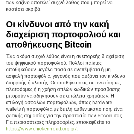
των καζίνο αποτελεί συχνό λάθος που μπορεί να
κοστίσει ακριβά.
Οι κίνδυνοι από την κακή
διαχείριση πορτοφολιού και
αποθήκευσης Bitcoin
Ένα ακόμα συχνό λάθος είναι η ανεπαρκής διαχείριση
του ψηφιακού πορτοφολιού. Πολλοί παίκτες
αποθηκεύουν μεγάλα ποσά σε ανεπέμβατα ή μη
ασφαλή πορτοφόλια, γεγονός που αυξάνει τον κίνδυνο
διαρροής ή κλοπής. Οι αποθήκευσεις σε ανεπίσημες
πλατφόρμες ή η χρήση απλών κωδικών πρόσβασης
μπορούν να οδηγήσουν σε απώλεια χρημάτων. Η
επιλογή ασφαλών πορτοφολιών, όπως hardware
wallets ή πορτοφόλια με διπλή αυθεντικοποίηση, είναι
ζωτικής σημασίας για την προστασία των Bitcoin σας.
Για περισσότερες πληροφορίες, επισκεφθείτε το
https://www.chicken-road.org.gr/
.