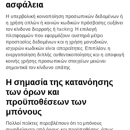
ασφάλεια
Η υπερβολική κοινοποίηση προσωπικών δεδομένων ή
η χρήση απλών ή κοινών κωδικών πρόσβασης αυξάνει
τον κίνδυνο διαρροής ή hacking. Η επιλογή
πλατφορμών που εφαρμόζουν αυστηρά μέτρα
προστασίας δεδομένων και η χρήση μοναδικών,
ισχυρών κωδικών είναι απαραίτητες. Επιπλέον, η
ενεργοποίηση διπλής αυθεντικοποίησης και η αποφυγή
κοινής χρήσης προσωπικών στοιχείων μειώνει
σημαντικά τον κίνδυνο απάτης.
Η σημασία της κατανόησης
των όρων και
προϋποθέσεων των
μπόνους
Πολλοί παίκτες παραβλέπουν ότι τα μπόνους
συνοδεύονται από όρους και προϋποθέσεις, όπως