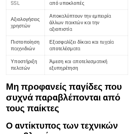
SSL
από υποκλοπές
Αποκαλύπτουν την εμπειρία
Αξιολογήσεις
άλλων παικτών και την
χρηστών
αξιοπιστία
Πιστοποίηση
Εξασφαλίζει δίκαια και τυχαία
παιχνιδιών
αποτελέσματα
Υποστήριξη
Άμεση και αποτελεσματική
πελατών
εξυπηρέτηση
Μη προφανείς παγίδες που
συχνά παραβλέπονται από
τους παίκτες
Ο αντίκτυπος των τεχνικών