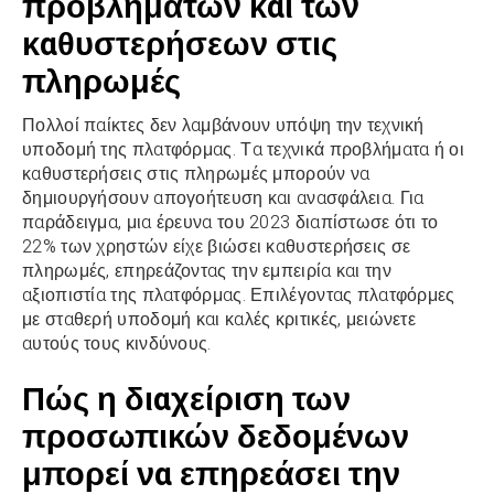
προβλημάτων και των
καθυστερήσεων στις
πληρωμές
Πολλοί παίκτες δεν λαμβάνουν υπόψη την τεχνική
υποδομή της πλατφόρμας. Τα τεχνικά προβλήματα ή οι
καθυστερήσεις στις πληρωμές μπορούν να
δημιουργήσουν απογοήτευση και ανασφάλεια. Για
παράδειγμα, μια έρευνα του 2023 διαπίστωσε ότι το
22% των χρηστών είχε βιώσει καθυστερήσεις σε
πληρωμές, επηρεάζοντας την εμπειρία και την
αξιοπιστία της πλατφόρμας. Επιλέγοντας πλατφόρμες
με σταθερή υποδομή και καλές κριτικές, μειώνετε
αυτούς τους κινδύνους.
Πώς η διαχείριση των
προσωπικών δεδομένων
μπορεί να επηρεάσει την