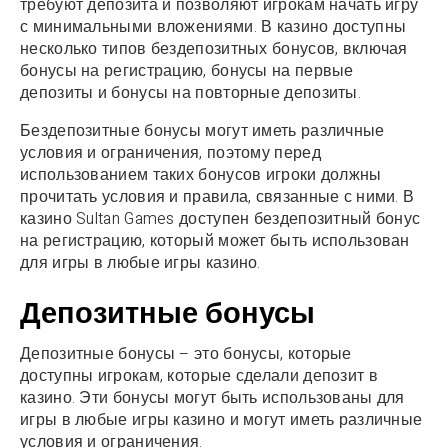
требуют депозита и позволяют игрокам начать игру
с минимальными вложениями. В казино доступны
несколько типов бездепозитных бонусов, включая
бонусы на регистрацию, бонусы на первые
депозиты и бонусы на повторные депозиты.
Бездепозитные бонусы могут иметь различные
условия и ограничения, поэтому перед
использованием таких бонусов игроки должны
прочитать условия и правила, связанные с ними. В
казино Sultan Games доступен бездепозитный бонус
на регистрацию, который может быть использован
для игры в любые игры казино.
Депозитные бонусы
Депозитные бонусы – это бонусы, которые
доступны игрокам, которые сделали депозит в
казино. Эти бонусы могут быть использованы для
игры в любые игры казино и могут иметь различные
условия и ограничения.