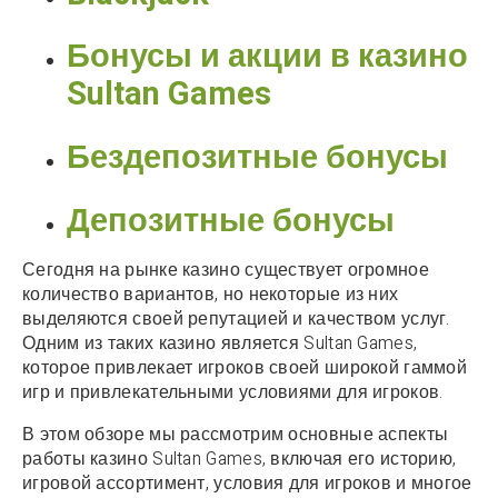
Бонусы и акции в казино
Sultan Games
Бездепозитные бонусы
Депозитные бонусы
Сегодня на рынке казино существует огромное
количество вариантов, но некоторые из них
выделяются своей репутацией и качеством услуг.
Одним из таких казино является Sultan Games,
которое привлекает игроков своей широкой гаммой
игр и привлекательными условиями для игроков.
В этом обзоре мы рассмотрим основные аспекты
работы казино Sultan Games, включая его историю,
игровой ассортимент, условия для игроков и многое