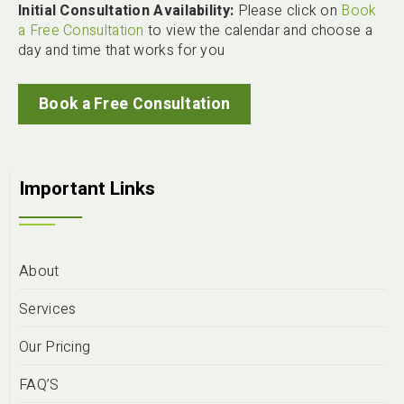
Initial Consultation Availability:
Please click on
Book
a Free Consultation
to view the calendar and choose a
day and time that works for you
Book a Free Consultation
Important Links
About
Services
Our Pricing
FAQ’S