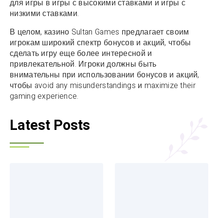
для игры в игры с высокими ставками и игры с
низкими ставками.
В целом, казино Sultan Games предлагает своим
игрокам широкий спектр бонусов и акций, чтобы
сделать игру еще более интересной и
привлекательной. Игроки должны быть
внимательны при использовании бонусов и акций,
чтобы avoid any misunderstandings и maximize their
gaming experience.
Latest Posts