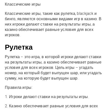
Классические игры
Классические игры, такие как рулетка, blackjack и
бинго, являются основными видами игр в казино. В
них игроки делают ставки на результаты игры, а
казино обеспечивает равные условия для всех
игроков.
Рулетка
Рулетка – это игра, в которой игроки делают ставки
на результаты игры, а казино обеспечивает равные
условия для всех игроков. Цель игры – угадать
номер, на который будет выпущен шар, или угадать
сумму, на которую будет выпущен шар.
Правила игры:
1. Игроки делают ставки на результаты игры.
2. Казино обеспечивает равные условия для всех