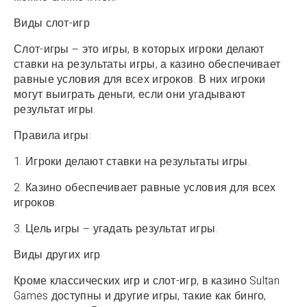
Виды слот-игр
Слот-игры – это игры, в которых игроки делают
ставки на результаты игры, а казино обеспечивает
равные условия для всех игроков. В них игроки
могут выиграть деньги, если они угадывают
результат игры.
Правила игры:
1. Игроки делают ставки на результаты игры.
2. Казино обеспечивает равные условия для всех
игроков.
3. Цель игры – угадать результат игры.
Виды других игр
Кроме классических игр и слот-игр, в казино Sultan
Games доступны и другие игры, такие как бинго,