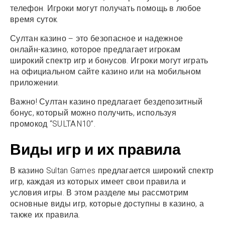
телефон. Игроки могут получать помощь в любое
время суток.
Султан казино – это безопасное и надежное
онлайн-казино, которое предлагает игрокам
широкий спектр игр и бонусов. Игроки могут играть
на официальном сайте казино или на мобильном
приложении.
Важно! Султан казино предлагает бездепозитный
бонус, который можно получить, используя
промокод “SULTAN10”.
Виды игр и их правила
В казино Sultan Games предлагается широкий спектр
игр, каждая из которых имеет свои правила и
условия игры. В этом разделе мы рассмотрим
основные виды игр, которые доступны в казино, а
также их правила.