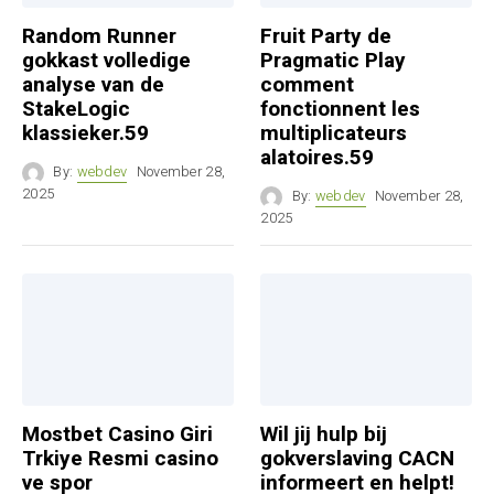
Random Runner
Fruit Party de
gokkast volledige
Pragmatic Play
analyse van de
comment
StakeLogic
fonctionnent les
klassieker.59
multiplicateurs
alatoires.59
By:
webdev
November 28,
2025
By:
webdev
November 28,
2025
Mostbet Casino Giri
Wil jij hulp bij
Trkiye Resmi casino
gokverslaving CACN
ve spor
informeert en helpt!