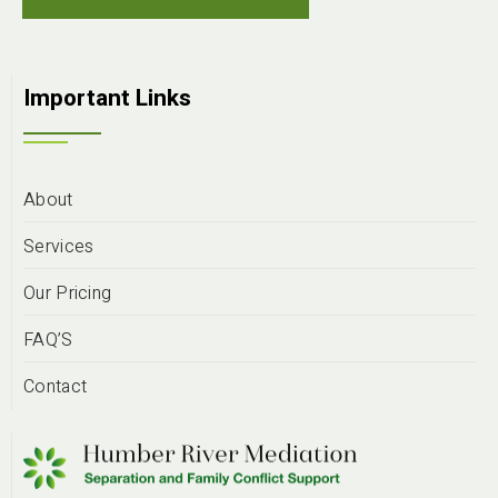
Important Links
About
Services
Our Pricing
FAQ’S
Contact