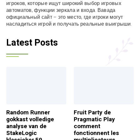
игроков, которые ищут широкий выбор игровых
автоматов, функции зеркала и входа. Вавада
официальный сайт – это место, где игроки могут
насладиться игрой и получать реальные выигрыши.
Latest Posts
Random Runner
Fruit Party de
gokkast volledige
Pragmatic Play
analyse van de
comment
StakeLogic
fonctionnent les
klassieker.59
multiplicateurs