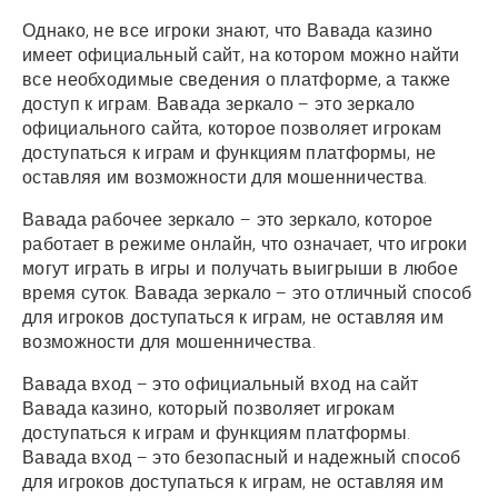
Однако, не все игроки знают, что Вавада казино
имеет официальный сайт, на котором можно найти
все необходимые сведения о платформе, а также
доступ к играм. Вавада зеркало – это зеркало
официального сайта, которое позволяет игрокам
доступаться к играм и функциям платформы, не
оставляя им возможности для мошенничества.
Вавада рабочее зеркало – это зеркало, которое
работает в режиме онлайн, что означает, что игроки
могут играть в игры и получать выигрыши в любое
время суток. Вавада зеркало – это отличный способ
для игроков доступаться к играм, не оставляя им
возможности для мошенничества.
Вавада вход – это официальный вход на сайт
Вавада казино, который позволяет игрокам
доступаться к играм и функциям платформы.
Вавада вход – это безопасный и надежный способ
для игроков доступаться к играм, не оставляя им