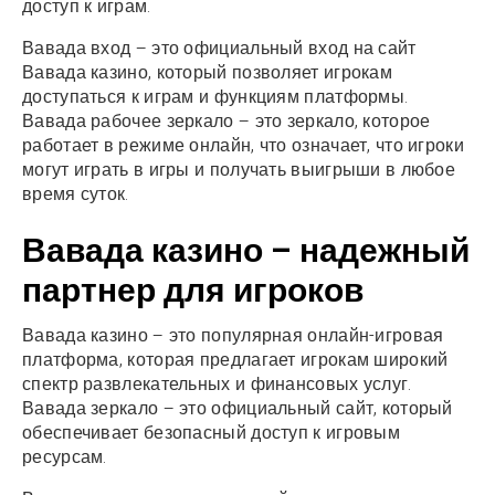
доступ к играм.
Вавада вход – это официальный вход на сайт
Вавада казино, который позволяет игрокам
доступаться к играм и функциям платформы.
Вавада рабочее зеркало – это зеркало, которое
работает в режиме онлайн, что означает, что игроки
могут играть в игры и получать выигрыши в любое
время суток.
Вавада казино – надежный
партнер для игроков
Вавада казино – это популярная онлайн-игровая
платформа, которая предлагает игрокам широкий
спектр развлекательных и финансовых услуг.
Вавада зеркало – это официальный сайт, который
обеспечивает безопасный доступ к игровым
ресурсам.