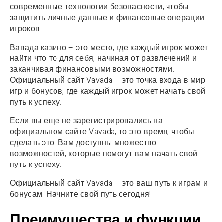
современные технологии безопасности, чтобы
защитить личные данные и финансовые операции
игроков.
Вавада казино – это место, где каждый игрок может
найти что-то для себя, начиная от развлечений и
заканчивая финансовыми возможностями.
Официальный сайт Vavada – это точка входа в мир
игр и бонусов, где каждый игрок может начать свой
путь к успеху.
Если вы еще не зарегистрировались на
официальном сайте Vavada, то это время, чтобы
сделать это. Вам доступны множество
возможностей, которые помогут вам начать свой
путь к успеху.
Официальный сайт Vavada – это ваш путь к играм и
бонусам. Начните свой путь сегодня!
Преимущества и функции