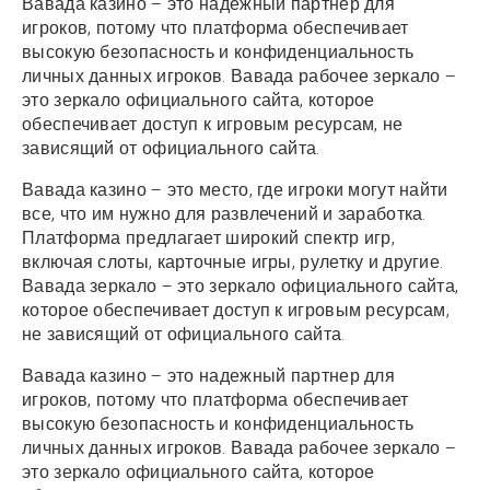
Вавада казино – это надежный партнер для
игроков, потому что платформа обеспечивает
высокую безопасность и конфиденциальность
личных данных игроков. Вавада рабочее зеркало –
это зеркало официального сайта, которое
обеспечивает доступ к игровым ресурсам, не
зависящий от официального сайта.
Вавада казино – это место, где игроки могут найти
все, что им нужно для развлечений и заработка.
Платформа предлагает широкий спектр игр,
включая слоты, карточные игры, рулетку и другие.
Вавада зеркало – это зеркало официального сайта,
которое обеспечивает доступ к игровым ресурсам,
не зависящий от официального сайта.
Вавада казино – это надежный партнер для
игроков, потому что платформа обеспечивает
высокую безопасность и конфиденциальность
личных данных игроков. Вавада рабочее зеркало –
это зеркало официального сайта, которое