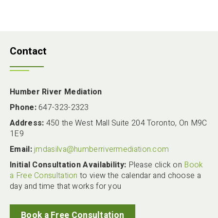
Contact
Humber River Mediation
Phone:
647-323-2323
Address:
450 the West Mall Suite 204 Toronto, On M9C
1E9
Email:
jmdasilva@humberrivermediation.com
Initial Consultation Availability:
Please click on
Book
a Free Consultation
to view the calendar and choose a
day and time that works for you
Book a Free Consultation