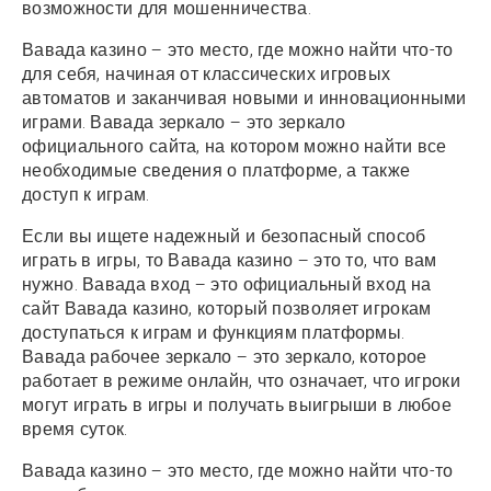
возможности для мошенничества.
Вавада казино – это место, где можно найти что-то
для себя, начиная от классических игровых
автоматов и заканчивая новыми и инновационными
играми. Вавада зеркало – это зеркало
официального сайта, на котором можно найти все
необходимые сведения о платформе, а также
доступ к играм.
Если вы ищете надежный и безопасный способ
играть в игры, то Вавада казино – это то, что вам
нужно. Вавада вход – это официальный вход на
сайт Вавада казино, который позволяет игрокам
доступаться к играм и функциям платформы.
Вавада рабочее зеркало – это зеркало, которое
работает в режиме онлайн, что означает, что игроки
могут играть в игры и получать выигрыши в любое
время суток.
Вавада казино – это место, где можно найти что-то