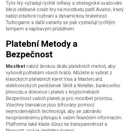
Tyto hry vyžadují rychlé reflexy a strategické uvažování.
Mezi oblíbené crash hry na mostbetu patří Aviator, který
nabízí intuitivní rozhraní a dynamickou hratelnost.
Turbogame a další varianty se pak vyznačují rychlým
tempem a napínavým průběhem.
Platební Metody a
Bezpečnost
Mostbet
nabízí širokou škálu platebních metod, aby
vyhověl potřebám všech hráčů. Můžete si vybrat z
klasických platebních karet Visa a Mastercard,
elektronických peněženek Skrill a Neteller, bankovního
převodu a dokonce i plateb v kryptoměnách.
Bezpečnost vašich plateb je pro mostbet prioritou.
Všechny transakce jsou šifrovány pomocí
nejmodernějších technologií, aby se zabránilo
neoprávněnému přístupu k vašim finančním informacím.
Platforma také klade důraz na transparentnost a
férovost, což je zajištěno licencí.