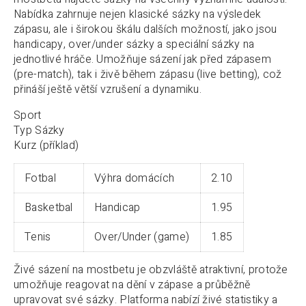
Nabídka zahrnuje nejen klasické sázky na výsledek
zápasu, ale i širokou škálu dalších možností, jako jsou
handicapy, over/under sázky a speciální sázky na
jednotlivé hráče. Umožňuje sázení jak před zápasem
(pre-match), tak i živě během zápasu (live betting), což
přináší ještě větší vzrušení a dynamiku.
Sport
Typ Sázky
Kurz (příklad)
Fotbal
Výhra domácích
2.10
Basketbal
Handicap
1.95
Tenis
Over/Under (game)
1.85
Živé sázení na mostbetu je obzvláště atraktivní, protože
umožňuje reagovat na dění v zápase a průběžně
upravovat své sázky. Platforma nabízí živé statistiky a