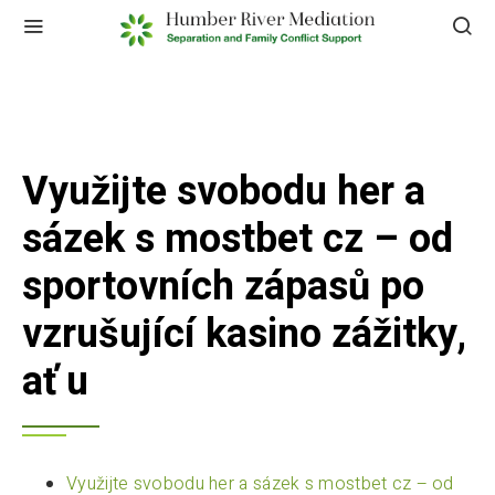
Využijte svobodu her a
sázek s mostbet cz – od
sportovních zápasů po
vzrušující kasino zážitky,
ať u
Využijte svobodu her a sázek s mostbet cz – od