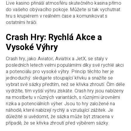
Live kasino přináší atmosféru skutečného kasina přímo
do vašeho obývacího pokoje. Můžete si tak vychutnat
hru s krupiérem v reálném čase a komunikovat s
ostatními hráči.
Crash Hry: Rychlá Akce a
Vysoké Výhry
Crash hry, jako Aviator, Aviatrix a JetX, se staly v
posledních letech velmi populárními díky své rychlé akci
a potenciálu pro vysoké výhry. Princip těchto her je
jednoduchý: sledujete stoupající křivku a snažíte se
vybrat své sázky předtím, než se křivka zhroutí. Čím déle
vydržíte, tím vyšší výhru získáte. Crash hry jsou nabízeny
na mostbetu v různých variantách, s různými úrovněmi
rizika a potenciálních výher. Jsou to hry založené na
náhodě, které nabízejí rychlý a vzrušující zážitek. Je
důležité si uvědomit, že sázka může být ztracena v
případě, že se křivka zhroutí před výběrem sázky.