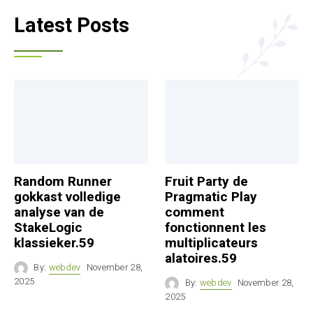
Latest Posts
Random Runner
Fruit Party de
gokkast volledige
Pragmatic Play
analyse van de
comment
StakeLogic
fonctionnent les
klassieker.59
multiplicateurs
alatoires.59
By:
webdev
November 28,
2025
By:
webdev
November 28,
2025