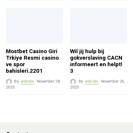
Mostbet Casino Giri
Wil jij hulp bij
Trkiye Resmi casino
gokverslaving CACN
ve spor
informeert en helpt!
bahisleri.2201
3
By:
webdev
November 28,
By:
webdev
November 26,
2025
2025