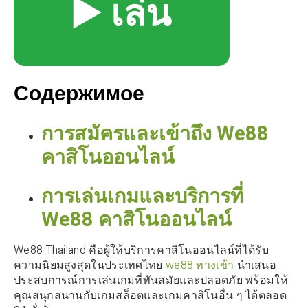
▶️ เล่น
Содержимое
การสมัครและเข้าถึง We88
คาสิโนออนไลน์
การเล่นเกมและบริการที่
We88 คาสิโนออนไลน์
We88 Thailand คือผู้ให้บริการคาสิโนออนไลน์ที่ได้รับ
ความนิยมสูงสุดในประเทศไทย
we88 ทางเข้า
นำเสนอ
ประสบการณ์การเล่นเกมที่ทันสมัยและปลอดภัย พร้อมให้
คุณสนุกสนานกับเกมสล็อตและเกมคาสิโนอื่น ๆ ได้ตลอด