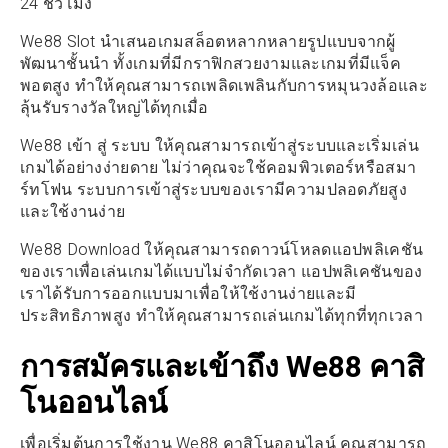
24 ชั่วโมง
We88 Slot นำเสนอเกมสล็อตหลากหลายรูปแบบจากผู้
พัฒนาชั้นนำ ทั้งเกมที่มีกราฟิกสวยงามและเกมที่มีแจ็ค
พอตสูง ทำให้คุณสามารถเพลิดเพลินกับการหมุนวงล้อและ
ลุ้นรับรางวัลใหญ่ได้ทุกเมื่อ
We88 เข้า สู่ ระบบ ให้คุณสามารถเข้าสู่ระบบและเริ่มเล่น
เกมได้อย่างง่ายดาย ไม่ว่าคุณจะใช้คอมพิวเตอร์หรือสมา
ร์ทโฟน ระบบการเข้าสู่ระบบของเรามีความปลอดภัยสูง
และใช้งานง่าย
We88 Download ให้คุณสามารถดาวน์โหลดแอปพลิเคชัน
ของเราเพื่อเล่นเกมได้แบบไม่จำกัดเวลา แอปพลิเคชันของ
เราได้รับการออกแบบมาเพื่อให้ใช้งานง่ายและมี
ประสิทธิภาพสูง ทำให้คุณสามารถเล่นเกมได้ทุกที่ทุกเวลา
การสมัครและเข้าถึง We88 คาสิ
โนออนไลน์
เพื่อเริ่มต้นการใช้งาน We88 คาสิโนออนไลน์ คุณสามารถ