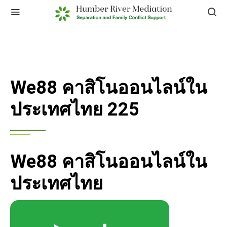
We88 คาสิโนออนไลน์ใน
ประเทศไทย 225
We88 คาสิโนออนไลน์ใน
ประเทศไทย