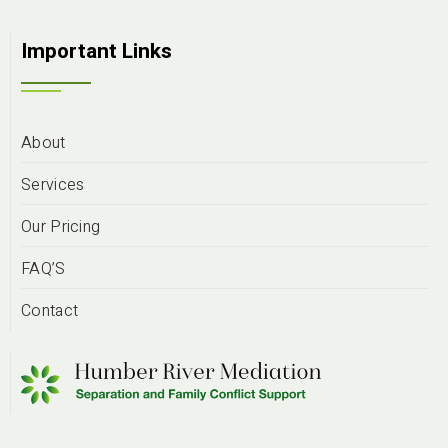
Important Links
About
Services
Our Pricing
FAQ’S
Contact