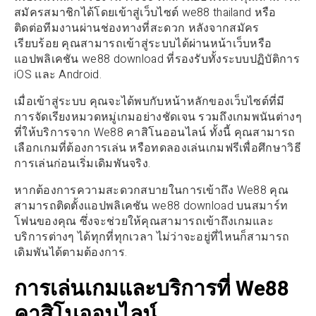
สมัครสมาชิกได้โดยเข้าสู่เว็บไซต์ we88 thailand หรือ
ติดต่อทีมงานผ่านช่องทางที่สะดวก หลังจากสมัคร
เรียบร้อย คุณสามารถเข้าสู่ระบบได้ผ่านหน้าเว็บหรือ
แอปพลิเคชัน we88 download ที่รองรับทั้งระบบปฏิบัติการ
iOS และ Android.
เมื่อเข้าสู่ระบบ คุณจะได้พบกับหน้าหลักของเว็บไซต์ที่มี
การจัดเรียงหมวดหมู่เกมอย่างชัดเจน รวมถึงเกมพนันต่างๆ
ที่ให้บริการจาก We88 คาสิโนออนไลน์ ทั้งนี้ คุณสามารถ
เลือกเกมที่ต้องการเล่น หรือทดลองเล่นเกมฟรีเพื่อศึกษาวิธี
การเล่นก่อนเริ่มเดิมพันจริง.
หากต้องการความสะดวกสบายในการเข้าถึง We88 คุณ
สามารถติดตั้งแอปพลิเคชัน we88 download บนสมาร์ท
โฟนของคุณ ซึ่งจะช่วยให้คุณสามารถเข้าถึงเกมและ
บริการต่างๆ ได้ทุกที่ทุกเวลา ไม่ว่าจะอยู่ที่ไหนก็สามารถ
เดิมพันได้ตามต้องการ.
การเล่นเกมและบริการที่ We88
คาสิโนออนไลน์