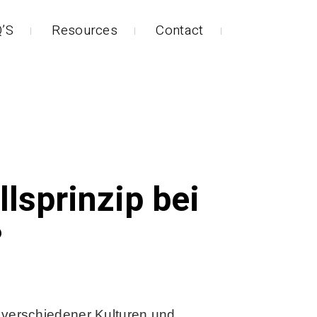
’S
Resources
Contact
llsprinzip bei
?
l verschiedener Kulturen und