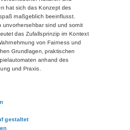
en hat sich das Konzept des
elspaß maßgeblich beeinflusst.
en unvorhersehbar sind und somit
tet das Zufallsprinzip im Kontext
e Wahrnehmung von Fairness und
schen Grundlagen, praktischen
Spielautomaten anhand des
hung und Praxis.
en
f gestaltet
gen