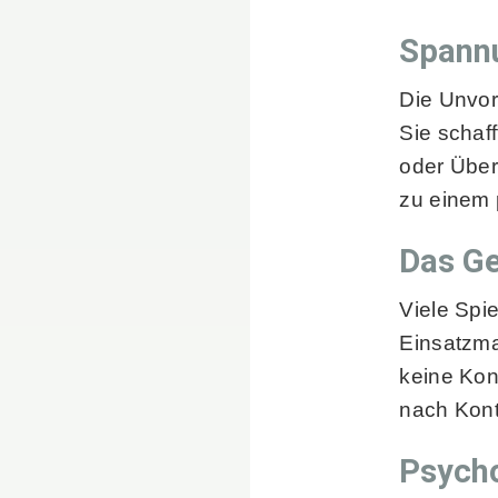
Spannu
Die Unvor
Sie schaf
oder Über
zu einem p
Das Ge
Viele Spie
Einsatzma
keine Kon
nach Kontr
Psycho