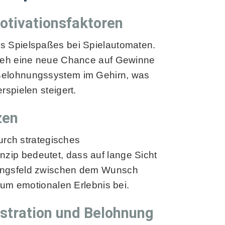
otivationsfaktoren
es Spielspaßes bei Spielautomaten.
 Dreh eine neue Chance auf Gewinne
 Belohnungssystem im Gehirn, was
rspielen steigert.
zen
durch strategisches
zip bedeutet, dass auf lange Sicht
nungsfeld zwischen dem Wunsch
 zum emotionalen Erlebnis bei.
stration und Belohnung