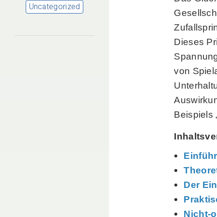
Uncategorized
Gesellsch
Zufallspri
Dieses Pr
Spannung 
von Spiel
Unterhalt
Auswirkun
Beispiels
Inhaltsve
Einführ
Theore
Der Ein
Praktis
Nicht-