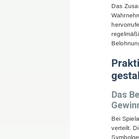
Das Zusam
Wahrnehmu
hervorruf
regelmäßi
Belohnung
Prakt
gesta
Das Be
Gewin
Bei Spiel
verteilt. 
Symbolgew