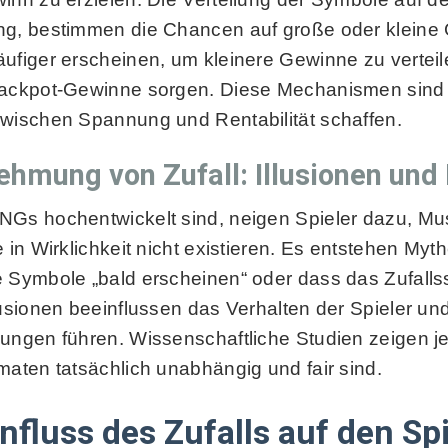
g, bestimmen die Chancen auf große oder kleine 
ufiger erscheinen, um kleinere Gewinne zu vertei
ackpot-Gewinne sorgen. Diese Mechanismen sind 
wischen Spannung und Rentabilität schaffen.
hmung von Zufall: Illusionen und
Gs hochentwickelt sind, neigen Spieler dazu, 
e in Wirklichkeit nicht existieren. Es entstehen M
 Symbole „bald erscheinen“ oder dass das Zufallss
lusionen beeinflussen das Verhalten der Spieler un
ungen führen. Wissenschaftliche Studien zeigen je
maten tatsächlich unabhängig und fair sind.
influss des Zufalls auf den Sp