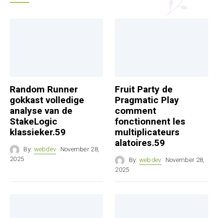
Random Runner
Fruit Party de
gokkast volledige
Pragmatic Play
analyse van de
comment
StakeLogic
fonctionnent les
klassieker.59
multiplicateurs
alatoires.59
By:
webdev
November 28,
2025
By:
webdev
November 28,
2025