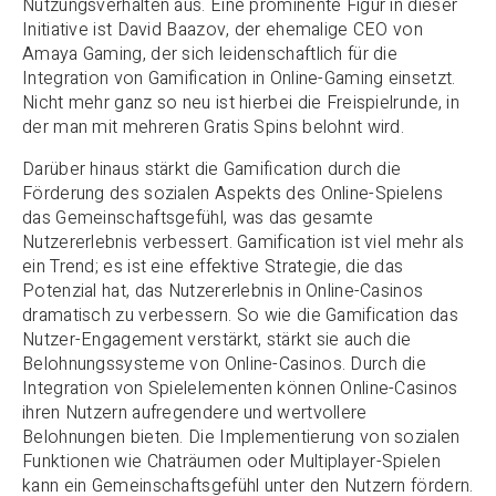
Nutzungsverhalten aus. Eine prominente Figur in dieser
Initiative ist David Baazov, der ehemalige CEO von
Amaya Gaming, der sich leidenschaftlich für die
Integration von Gamification in Online-Gaming einsetzt.
Nicht mehr ganz so neu ist hierbei die Freispielrunde, in
der man mit mehreren Gratis Spins belohnt wird.
Darüber hinaus stärkt die Gamification durch die
Förderung des sozialen Aspekts des Online-Spielens
das Gemeinschaftsgefühl, was das gesamte
Nutzererlebnis verbessert. Gamification ist viel mehr als
ein Trend; es ist eine effektive Strategie, die das
Potenzial hat, das Nutzererlebnis in Online-Casinos
dramatisch zu verbessern. So wie die Gamification das
Nutzer-Engagement verstärkt, stärkt sie auch die
Belohnungssysteme von Online-Casinos. Durch die
Integration von Spielelementen können Online-Casinos
ihren Nutzern aufregendere und wertvollere
Belohnungen bieten. Die Implementierung von sozialen
Funktionen wie Chaträumen oder Multiplayer-Spielen
kann ein Gemeinschaftsgefühl unter den Nutzern fördern.