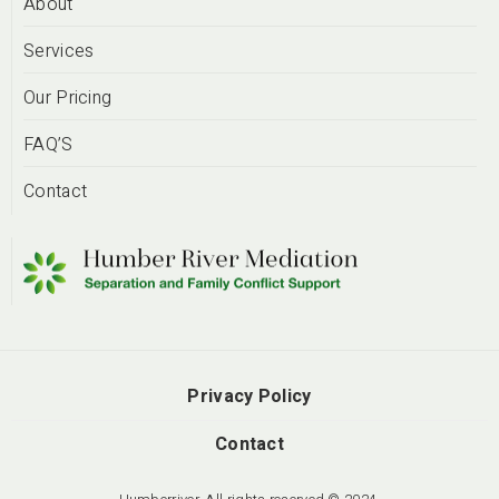
About
Services
Our Pricing
FAQ’S
Contact
Privacy Policy
Contact