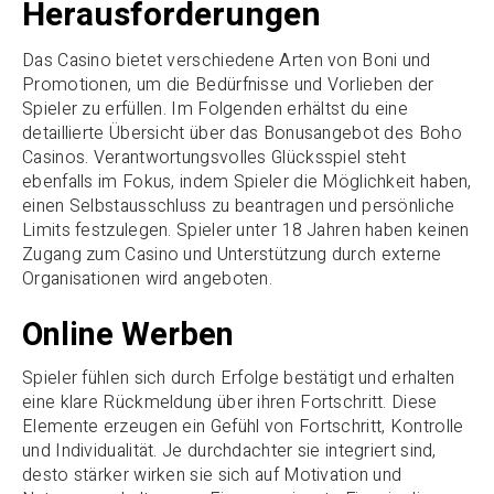
Herausforderungen
Das Casino bietet verschiedene Arten von Boni und
Promotionen, um die Bedürfnisse und Vorlieben der
Spieler zu erfüllen. Im Folgenden erhältst du eine
detaillierte Übersicht über das Bonusangebot des Boho
Casinos. Verantwortungsvolles Glücksspiel steht
ebenfalls im Fokus, indem Spieler die Möglichkeit haben,
einen Selbstausschluss zu beantragen und persönliche
Limits festzulegen. Spieler unter 18 Jahren haben keinen
Zugang zum Casino und Unterstützung durch externe
Organisationen wird angeboten.
Online Werben
Spieler fühlen sich durch Erfolge bestätigt und erhalten
eine klare Rückmeldung über ihren Fortschritt. Diese
Elemente erzeugen ein Gefühl von Fortschritt, Kontrolle
und Individualität. Je durchdachter sie integriert sind,
desto stärker wirken sie sich auf Motivation und