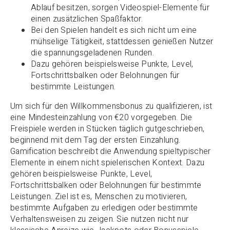
Ablauf besitzen, sorgen Videospiel-Elemente für
einen zusätzlichen Spaßfaktor.
Bei den Spielen handelt es sich nicht um eine
mühselige Tätigkeit, stattdessen genießen Nutzer
die spannungsgeladenen Runden.
Dazu gehören beispielsweise Punkte, Level,
Fortschrittsbalken oder Belohnungen für
bestimmte Leistungen.
Um sich für den Willkommensbonus zu qualifizieren, ist
eine Mindesteinzahlung von €20 vorgegeben. Die
Freispiele werden in Stücken täglich gutgeschrieben,
beginnend mit dem Tag der ersten Einzahlung.
Gamification beschreibt die Anwendung spieltypischer
Elemente in einem nicht spielerischen Kontext. Dazu
gehören beispielsweise Punkte, Level,
Fortschrittsbalken oder Belohnungen für bestimmte
Leistungen. Ziel ist es, Menschen zu motivieren,
bestimmte Aufgaben zu erledigen oder bestimmte
Verhaltensweisen zu zeigen. Sie nutzen nicht nur